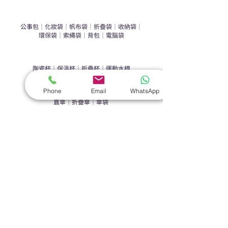
​袋類禮品
公事包
｜
化妝袋
｜
帆布袋
｜
折疊袋
｜
收納袋
｜
環保袋
｜
索繩袋
｜
背包
｜
電腦袋
杯類禮品
陶瓷杯
｜
保溫杯
｜
折疊杯
｜
運動水樽
雨傘
Phone
Email
WhatsApp
直傘
｜
折疊傘
｜
傘袋
服飾｜配件
T-shirt
｜
Polo
｜
帽子
｜
Jacket
｜
褲子
​皮革禮品
​銀包
｜
散紙包
｜
PU文件夾
｜
名片套
節日｜戶外禮品
​廣告扇
｜
手提電風扇
｜
其他
旗袋｜籌款用品