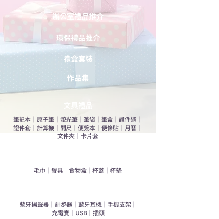
辦公室禮品推介
環保禮品推介
禮盒套裝
作品集
​文具禮品
筆記本
｜
原子筆
｜
螢光筆
｜
筆袋
｜
筆盒
｜
證件繩
｜
證件套
｜
計算機
｜
間尺
｜
便簽本
｜
便條貼
｜
月曆
｜
文件夾
｜
卡片套
​家居禮品
​毛巾
｜
餐具
｜
食物盒
｜
杯蓋
｜
杯墊
手機｜電子禮品
​藍牙揚聲器
｜
計步器
｜
藍牙耳機
｜
手機支架
｜
充電寶
｜
USB
｜
插頭