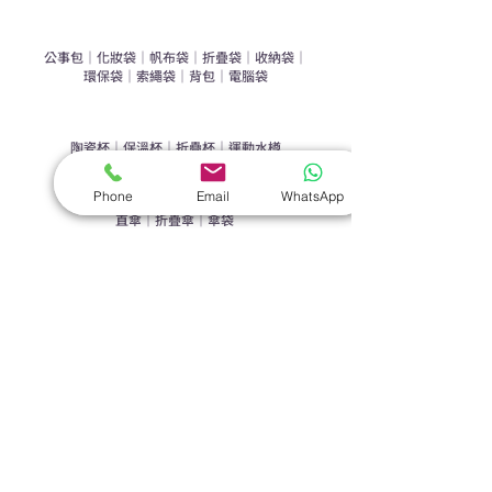
​袋類禮品
公事包
｜
化妝袋
｜
帆布袋
｜
折疊袋
｜
收納袋
｜
環保袋
｜
索繩袋
｜
背包
｜
電腦袋
杯類禮品
陶瓷杯
｜
保溫杯
｜
折疊杯
｜
運動水樽
雨傘
Phone
Email
WhatsApp
直傘
｜
折疊傘
｜
傘袋
服飾｜配件
T-shirt
｜
Polo
｜
帽子
｜
Jacket
｜
褲子
​皮革禮品
​銀包
｜
散紙包
｜
PU文件夾
｜
名片套
節日｜戶外禮品
​廣告扇
｜
手提電風扇
｜
其他
旗袋｜籌款用品