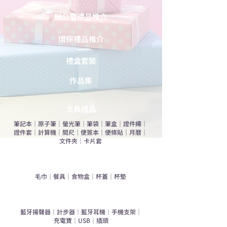
辦公室禮品推介
環保禮品推介
禮盒套裝
作品集
​文具禮品
筆記本
｜
原子筆
｜
螢光筆
｜
筆袋
｜
筆盒
｜
證件繩
｜
證件套
｜
計算機
｜
間尺
｜
便簽本
｜
便條貼
｜
月曆
｜
文件夾
｜
卡片套
​家居禮品
​毛巾
｜
餐具
｜
食物盒
｜
杯蓋
｜
杯墊
手機｜電子禮品
​藍牙揚聲器
｜
計步器
｜
藍牙耳機
｜
手機支架
｜
充電寶
｜
USB
｜
插頭