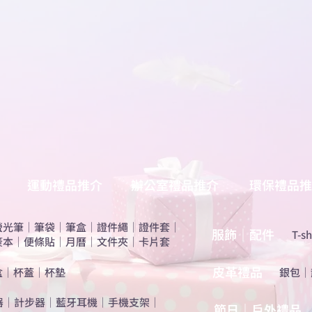
運動禮品推介
辦公室禮品推介
環保禮品推
螢光筆
｜
筆袋
｜
筆盒
｜
證件繩
｜
證件套
｜
服飾｜配件
T-sh
簽本
｜
便條貼
｜
月曆
｜
文件夾
｜
卡片套
​皮革禮品
盒
｜
杯蓋
｜
杯墊
​銀包
｜
器
｜
計步器
｜
藍牙耳機
｜
手機支架
｜
節日｜戶外禮品