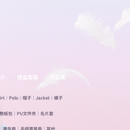
介
禮盒套裝
作品集
irt
｜
Polo
｜
帽子
｜
Jacket
｜
褲子
散紙包
｜
PU文件夾
｜
名片套
​廣告扇
｜
手提電風扇
｜
其他