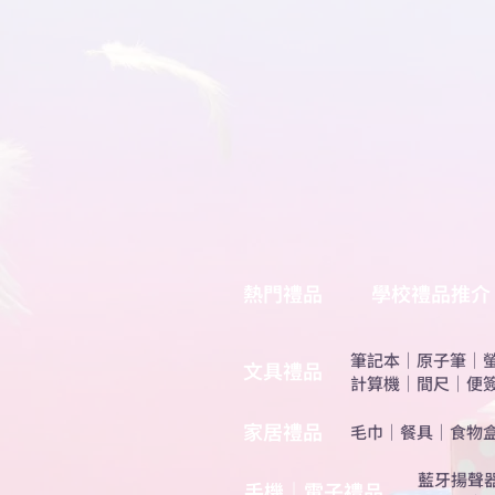
熱門禮品
學校禮品推介
筆記本
｜
原子筆
｜
​文具禮品
計算機
｜
間尺
｜
便
​家居禮品
​毛巾
｜
餐具
｜
食物
​藍牙揚聲
手機｜電子禮品