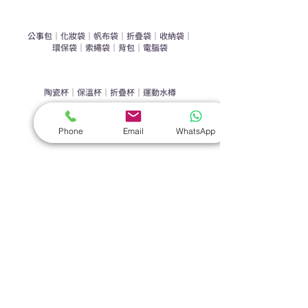
​袋類禮品
公事包
｜
化妝袋
｜
帆布袋
｜
折疊袋
｜
收納袋
｜
環保袋
｜
索繩袋
｜
背包
｜
電腦袋
杯類禮品
陶瓷杯
｜
保溫杯
｜
折疊杯
｜
運動水樽
雨傘
Phone
Email
WhatsApp
直傘
｜
折疊傘
｜
傘袋
服飾｜配件
T-shirt
｜
Polo
｜
帽子
｜
Jacket
｜
褲子
​皮革禮品
​銀包
｜
散紙包
｜
PU文件夾
｜
名片套
節日｜戶外禮品
​廣告扇
｜
手提電風扇
｜
其他
旗袋｜籌款用品