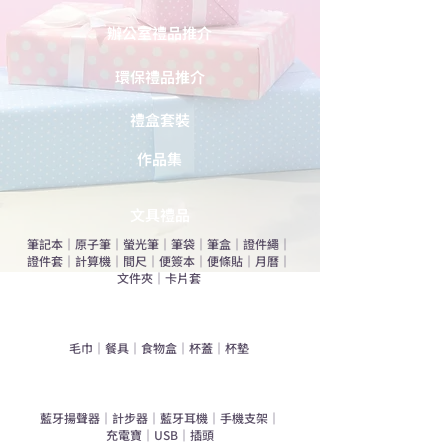
辦公室禮品推介
環保禮品推介
禮盒套裝
作品集
​文具禮品
筆記本
｜
原子筆
｜
螢光筆
｜
筆袋
｜
筆盒
｜
證件繩
｜
證件套
｜
計算機
｜
間尺
｜
便簽本
｜
便條貼
｜
月曆
｜
文件夾
｜
卡片套
​家居禮品
​毛巾
｜
餐具
｜
食物盒
｜
杯蓋
｜
杯墊
手機｜電子禮品
​藍牙揚聲器
｜
計步器
｜
藍牙耳機
｜
手機支架
｜
充電寶
｜
USB
｜
插頭