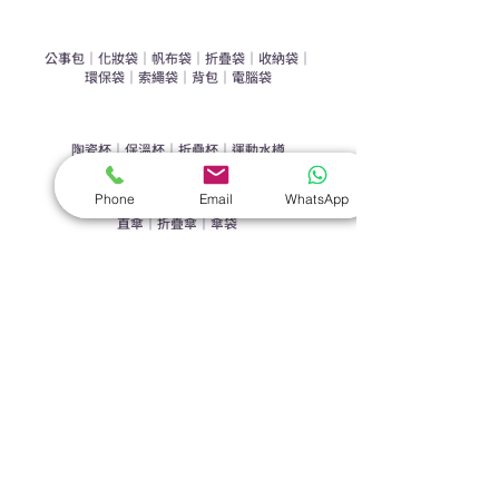
​袋類禮品
公事包
｜
化妝袋
｜
帆布袋
｜
折疊袋
｜
收納袋
｜
環保袋
｜
索繩袋
｜
背包
｜
電腦袋
杯類禮品
陶瓷杯
｜
保溫杯
｜
折疊杯
｜
運動水樽
雨傘
Phone
Email
WhatsApp
直傘
｜
折疊傘
｜
傘袋
服飾｜配件
T-shirt
｜
Polo
｜
帽子
｜
Jacket
｜
褲子
​皮革禮品
​銀包
｜
散紙包
｜
PU文件夾
｜
名片套
節日｜戶外禮品
​廣告扇
｜
手提電風扇
｜
其他
旗袋｜籌款用品