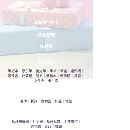
辦公室禮品推介
環保禮品推介
禮盒套裝
作品集
​文具禮品
筆記本
｜
原子筆
｜
螢光筆
｜
筆袋
｜
筆盒
｜
證件繩
｜
證件套
｜
計算機
｜
間尺
｜
便簽本
｜
便條貼
｜
月曆
｜
文件夾
｜
卡片套
​家居禮品
​毛巾
｜
餐具
｜
食物盒
｜
杯蓋
｜
杯墊
手機｜電子禮品
​藍牙揚聲器
｜
計步器
｜
藍牙耳機
｜
手機支架
｜
充電寶
｜
USB
｜
插頭