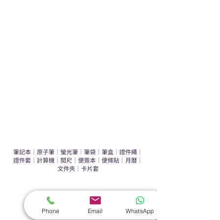
學校禮品推介
運動禮品推介
辦公室禮品推介
環保禮品推介
禮盒套裝
作品集
​文具禮品
筆記本
｜
原子筆
｜
螢光筆
｜
筆袋
｜
筆盒
｜
證件繩
｜
證件套
｜
計算機
｜
間尺
｜
便簽本
｜
便條貼
｜
月曆
｜
文件夾
｜
卡片套
​家居禮品
​毛巾
｜
餐具
｜
食物盒
｜
杯蓋
｜
杯墊
Phone
Email
WhatsApp