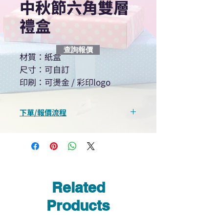
中秋節六角雙層
禮盒
查詢報價
材質：紙盒
尺寸：可自訂
印刷：可燙金 / 彩印logo
下單/報價流程
“現在不再需要等回覆！用我們系
統馬上可以進行查詢或報價”
選擇所需產品
使用我們網頁系統的即時對話/
Whatsapp /致電功能，即時與
Related
我們聯絡
說明要查詢的產品編號
Products
說明需要的數量和印刷多少顏