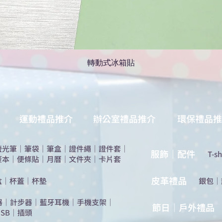
轉動式冰箱貼
運動禮品推介
辦公室禮品推介
環保禮品推
螢光筆
｜
筆袋
｜
筆盒
｜
證件繩
｜
證件套
｜
服飾｜配件
T-sh
簽本
｜
便條貼
｜
月曆
｜
文件夾
｜
卡片套
​皮革禮品
盒
｜
杯蓋
｜
杯墊
​銀包
｜
器
｜
計步器
｜
藍牙耳機
｜
手機支架
｜
節日｜戶外禮品
SB
｜
插頭