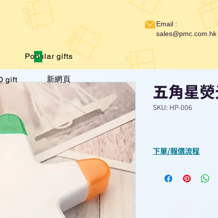
Email :
sales@pmc.com.hk
Popular gifts
新網頁
 gift
五角星熒
SKU: HP-006
下單/報價流程
“現在不再需要等
查詢或報價”
選擇所需產品
使用我們網頁系統的
功能，即時與我