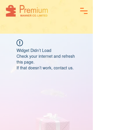
Widget Didn’t Load
Check your internet and refresh
this page.
If that doesn’t work, contact us.