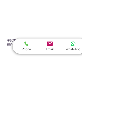
禮盒套裝
作品集
​文具禮品
筆記本
｜
原子筆
｜
螢光筆
｜
筆袋
｜
筆盒
｜
證件繩
｜
證件套
｜
計算機
｜
間尺
｜
便簽本
｜
便條貼
｜
月曆
｜
文件夾
｜
卡片套
Phone
Email
WhatsApp
​家居禮品
​毛巾
｜
餐具
｜
食物盒
｜
杯蓋
｜
杯墊
手機｜電子禮品
​藍牙揚聲器
｜
計步器
｜
藍牙耳機
｜
手機支架
｜
充電寶
｜
USB
｜
插頭
​袋類禮品
公事包
｜
化妝袋
｜
帆布袋
｜
折疊袋
｜
收納袋
｜
環保袋
｜
索繩袋
｜
背包
｜
電腦袋