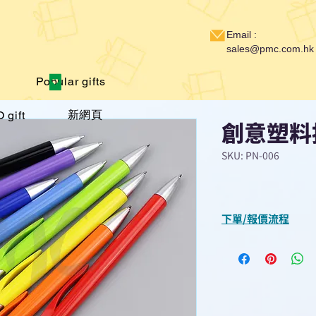
Email :
sales@pmc.com.hk
Popular gifts
新網頁
 gift
創意塑料
SKU: PN-006
下單/報價流程
“現在不再需要等
查詢或報價”
選擇所需產品
使用我們網頁系統的
功能，即時與我