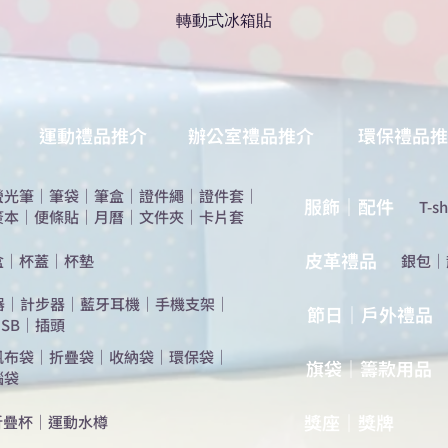
轉動式冰箱貼
運動禮品推介
辦公室禮品推介
環保禮品推
螢光筆
｜
筆袋
｜
筆盒
｜
證件繩
｜
證件套
｜
服飾｜配件
T-sh
簽本
｜
便條貼
｜
月曆
｜
文件夾
｜
卡片套
​皮革禮品
盒
｜
杯蓋
｜
杯墊
​銀包
｜
器
｜
計步器
｜
藍牙耳機
｜
手機支架
｜
節日｜戶外禮品
SB
｜
插頭
帆布袋
｜
折疊袋
｜
收納袋
｜
環保袋
｜
旗袋｜籌款用品
腦袋
​獎座｜獎牌
折疊杯
｜
運動水樽