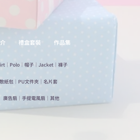
介
禮盒套裝
作品集
irt
｜
Polo
｜
帽子
｜
Jacket
｜
褲子
散紙包
｜
PU文件夾
｜
名片套
​廣告扇
｜
手提電風扇
｜
其他