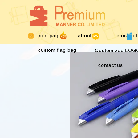
front page
about us
latest gift
custom flag bag
Customized LOGO
contact us