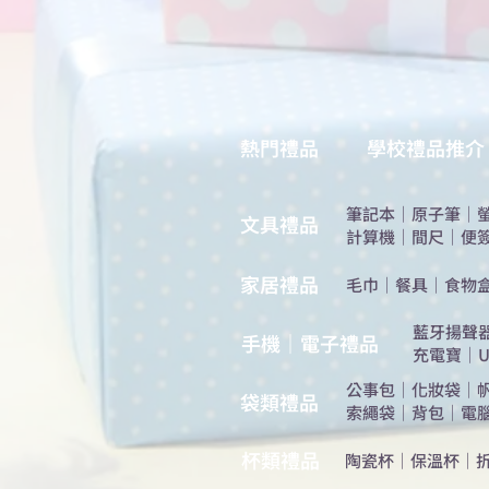
熱門禮品
學校禮品推介
筆記本
｜
原子筆
｜
​文具禮品
計算機
｜
間尺
｜
便
​家居禮品
​毛巾
｜
餐具
｜
食物
​藍牙揚聲
手機｜電子禮品
充電寶
｜
U
公事包
｜
化妝袋
｜
​袋類禮品
索繩袋
｜
背包
｜
電
杯類禮品
陶瓷杯
｜
保溫杯
｜