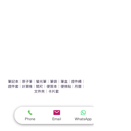
運動禮品推介
辦公室禮品推介
環保禮品推介
禮盒套裝
作品集
​文具禮品
筆記本
｜
原子筆
｜
螢光筆
｜
筆袋
｜
筆盒
｜
證件繩
｜
證件套
｜
計算機
｜
間尺
｜
便簽本
｜
便條貼
｜
月曆
｜
文件夾
｜
卡片套
​家居禮品
​毛巾
｜
餐具
｜
食物盒
｜
杯蓋
｜
杯墊
Phone
Email
WhatsApp
手機｜電子禮品