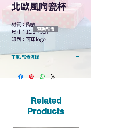
北歐風陶瓷杯
材質：陶瓷
查詢報價
尺寸：11.2×9cm
印刷：可印logo
下單/報價流程
“現在不再需要等回覆！用我們系
統馬上可以進行查詢或報價”
選擇所需產品
使用我們網頁系統的即時對話/
Whatsapp /致電功能，即時與
Related
我們聯絡
說明要查詢的產品編號
Products
說明需要的數量和印刷多少顏
色的LOGO