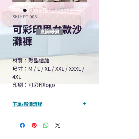
SKU: PT-003
可彩印男女款沙
查詢報價
灘褲
材質：聚酯纖維
尺寸：M / L / XL / XXL / XXXL /
4XL
印刷：可彩印logo
下單/報價流程
“現在不再需要等回覆！用我們系
統馬上可以進行查詢或報價”
選擇所需產品
使用我們網頁系統的即時對話/