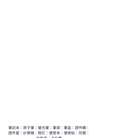
熱門禮品
學校禮品推介
運動禮品推介
辦公室禮品推介
環保禮品推介
禮盒套裝
作品集
​文具禮品
筆記本
｜
原子筆
｜
螢光筆
｜
筆袋
｜
筆盒
｜
證件繩
｜
證件套
｜
計算機
｜
間尺
｜
便簽本
｜
便條貼
｜
月曆
｜
文件夾
｜
卡片套