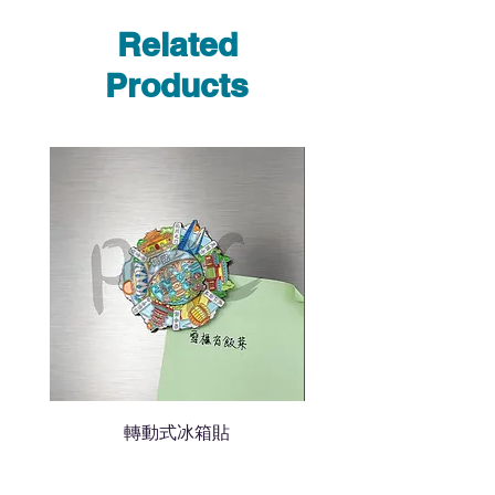
Whatsapp /致電功能，即時與
Related
我們聯絡
說明要查詢的產品編號
Products
說明需要的數量和印刷多少顏
色的LOGO
我們會立即報價給貴客戶
轉動式冰箱貼