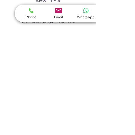
​家居禮品
Phone
Email
WhatsApp
​毛巾
｜
餐具
｜
食物盒
｜
杯蓋
｜
杯墊
手機｜電子禮品
​藍牙揚聲器
｜
計步器
｜
藍牙耳機
｜
手機支架
｜
充電寶
｜
USB
｜
插頭
​袋類禮品
公事包
｜
化妝袋
｜
帆布袋
｜
折疊袋
｜
收納袋
｜
環保袋
｜
索繩袋
｜
背包
｜
電腦袋
杯類禮品
陶瓷杯
｜
保溫杯
｜
折疊杯
｜
運動水樽
雨傘
直傘
｜
折疊傘
｜
傘袋
服飾｜配件
T-shirt
｜
Polo
｜
帽子
｜
Jacket
｜
褲子