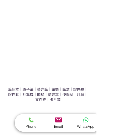
運動禮品推介
辦公室禮品推介
環保禮品推介
禮盒套裝
作品集
​文具禮品
筆記本
｜
原子筆
｜
螢光筆
｜
筆袋
｜
筆盒
｜
證件繩
｜
證件套
｜
計算機
｜
間尺
｜
便簽本
｜
便條貼
｜
月曆
｜
文件夾
｜
卡片套
​家居禮品
​毛巾
｜
餐具
｜
食物盒
｜
杯蓋
｜
杯墊
Phone
Email
WhatsApp
手機｜電子禮品