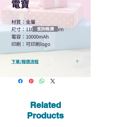
電寶
材質：金屬
尺寸：110×68×9.3mm
查詢報價
電容：10000mAh
印刷：可印刷logo
下單/報價流程
“現在不再需要等回覆！用我們系
統馬上可以進行查詢或報價”
選擇所需產品
使用我們網頁系統的即時對話/
Whatsapp /致電功能，即時與
Related
我們聯絡
說明要查詢的產品編號
Products
說明需要的數量和印刷多少顏
色的LOGO