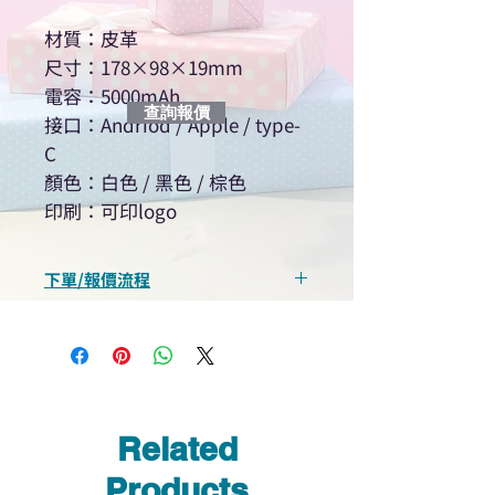
材質：皮革
尺寸：178×98×19mm
電容：5000mAh
查詢報價
接口：Andriod / Apple / type-
C
顏色：白色 / 黑色 / 棕色
印刷：可印logo
下單/報價流程
“現在不再需要等回覆！用我們系
統馬上可以進行查詢或報價”
選擇所需產品
使用我們網頁系統的即時對話/
Whatsapp /致電功能，即時與
Related
我們聯絡
說明要查詢的產品編號
Products