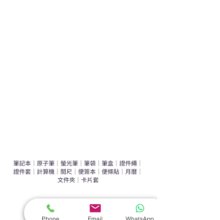
學校禮品推介
運動禮品推介
辦公室禮品推介
環保禮品推介
禮盒套裝
作品集
​文具禮品
筆記本
｜
原子筆
｜
螢光筆
｜
筆袋
｜
筆盒
｜
證件繩
｜
證件套
｜
計算機
｜
間尺
｜
便簽本
｜
便條貼
｜
月曆
｜
文件夾
｜
卡片套
​家居禮品
​毛巾
｜
餐具
｜
食物盒
｜
杯蓋
｜
杯墊
Phone
Email
WhatsApp