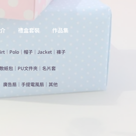
介
禮盒套裝
作品集
irt
｜
Polo
｜
帽子
｜
Jacket
｜
褲子
散紙包
｜
PU文件夾
｜
名片套
​廣告扇
｜
手提電風扇
｜
其他