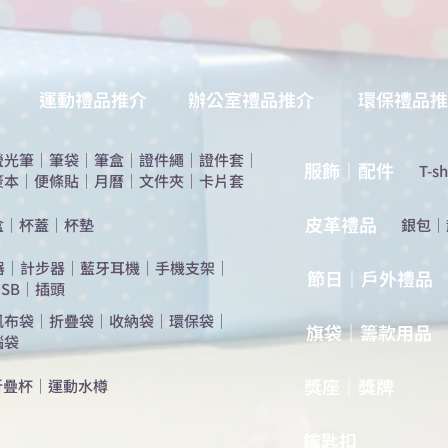
運動禮品推介
辦公室禮品推介
環保禮品推
螢光筆
｜
筆袋
｜
筆盒
｜
證件繩
｜
證件套
｜
服飾｜配件
T-sh
簽本
｜
便條貼
｜
月曆
｜
文件夾
｜
卡片套
​皮革禮品
盒
｜
杯蓋
｜
杯墊
​銀包
｜
器
｜
計步器
｜
藍牙耳機
｜
手機支架
｜
節日｜戶外禮品
SB
｜
插頭
帆布袋
｜
折疊袋
｜
收納袋
｜
環保袋
｜
旗袋｜籌款用品
腦袋
​獎座｜獎牌
折疊杯
｜
運動水樽
​鑰匙扣