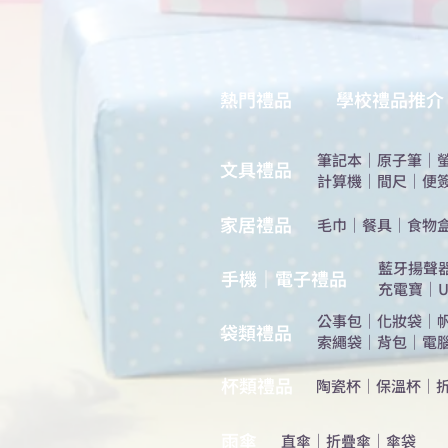
熱門禮品
學校禮品推介
筆記本
｜
原子筆
｜
​文具禮品
計算機
｜
間尺
｜
便
​家居禮品
​毛巾
｜
餐具
｜
食物
​藍牙揚聲
手機｜電子禮品
充電寶
｜
U
公事包
｜
化妝袋
｜
​袋類禮品
索繩袋
｜
背包
｜
電
杯類禮品
陶瓷杯
｜
保溫杯
｜
雨傘
直傘
｜
折疊傘
｜
傘袋