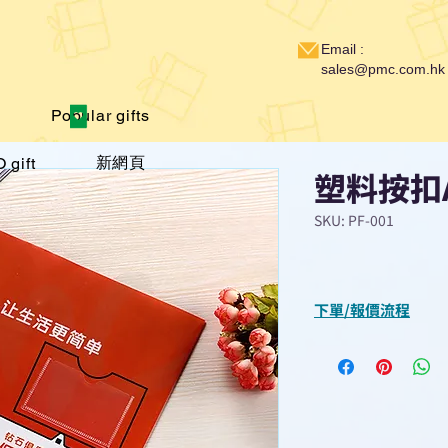
Email :
sales@pmc.com.hk
Popular gifts
新網頁
 gift
塑料按扣
SKU: PF-001
下單/報價流程
“現在不再需要等
查詢或報價”
選擇所需產品
使用我們網頁系統的
功能，即時與我