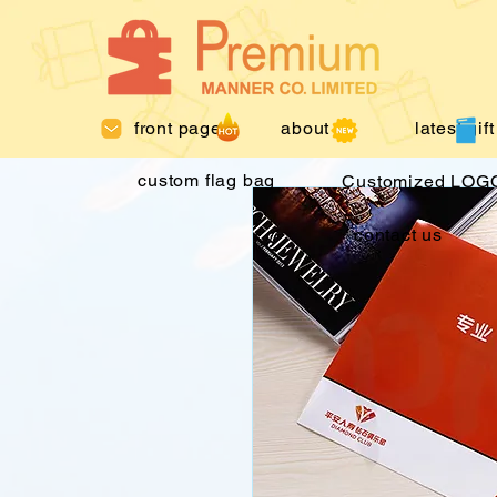
front page
about us
latest gift
custom flag bag
Customized LOGO
contact us