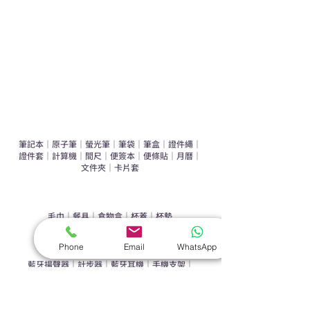
環保禮品推介
禮盒套裝
作品集
​文具禮品
筆記本
｜
原子筆
｜
螢光筆
｜
筆袋
｜
筆盒
｜
證件繩
｜
證件套
｜
計算機
｜
間尺
｜
便簽本
｜
便條貼
｜
月曆
｜
文件夾
｜
卡片套
​家居禮品
​毛巾
｜
餐具
｜
食物盒
｜
杯蓋
｜
杯墊
手機｜電子禮品
Phone
Email
WhatsApp
​藍牙揚聲器
｜
計步器
｜
藍牙耳機
｜
手機支架
｜
充電寶
｜
USB
｜
插頭
​袋類禮品