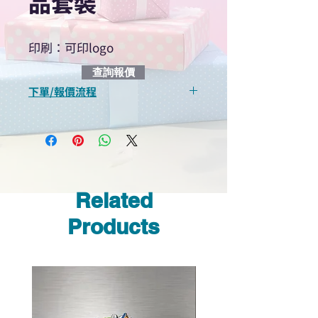
品套裝
印刷：可印logo
查詢報價
下單/報價流程
“現在不再需要等回覆！用我們系
統馬上可以進行查詢或報價”
選擇所需產品
使用我們網頁系統的即時對話/
Whatsapp /致電功能，即時與
Related
我們聯絡
說明要查詢的產品編號
Products
說明需要的數量和印刷多少顏
色的LOGO
我們會立即報價給貴客戶