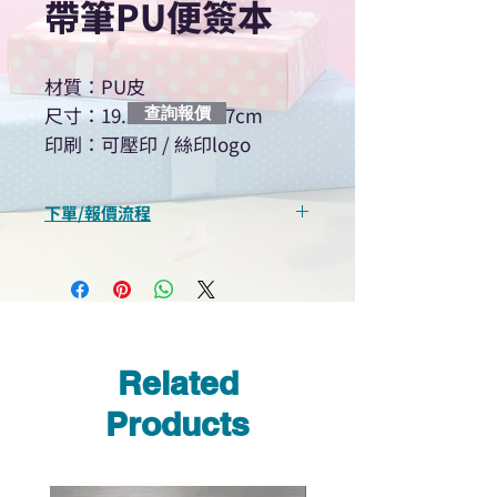
帶筆PU便簽本
材質：PU皮
尺寸：19.2×11.2×1.7cm
查詢報價
印刷：可壓印 / 絲印logo
下單/報價流程
“現在不再需要等回覆！用我們系
統馬上可以進行查詢或報價”
選擇所需產品
使用我們網頁系統的即時對話/
Whatsapp /致電功能，即時與
Related
我們聯絡
說明要查詢的產品編號
Products
說明需要的數量和印刷多少顏
色的LOGO
我們會立即報價給貴客戶