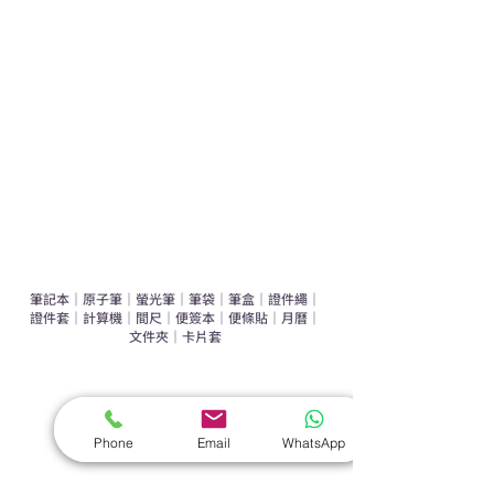
運動禮品推介
辦公室禮品推介
環保禮品推介
禮盒套裝
作品集
​文具禮品
筆記本
｜
原子筆
｜
螢光筆
｜
筆袋
｜
筆盒
｜
證件繩
｜
證件套
｜
計算機
｜
間尺
｜
便簽本
｜
便條貼
｜
月曆
｜
文件夾
｜
卡片套
​家居禮品
​毛巾
｜
餐具
｜
食物盒
｜
杯蓋
｜
杯墊
Phone
Email
WhatsApp
手機｜電子禮品
​藍牙揚聲器
｜
計步器
｜
藍牙耳機
｜
手機支架
｜