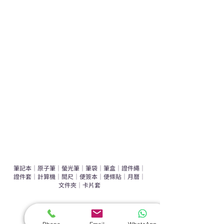
學校禮品推介
運動禮品推介
辦公室禮品推介
環保禮品推介
禮盒套裝
作品集
​文具禮品
筆記本
｜
原子筆
｜
螢光筆
｜
筆袋
｜
筆盒
｜
證件繩
｜
證件套
｜
計算機
｜
間尺
｜
便簽本
｜
便條貼
｜
月曆
｜
文件夾
｜
卡片套
​家居禮品
​毛巾
｜
餐具
｜
食物盒
｜
杯蓋
｜
杯墊