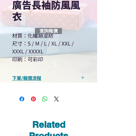
廣告長袖防風風
衣
查詢報價
材質：化纖類混紡
尺寸：S / M / L / XL / XXL /
XXXL / XXXXL
印刷：可彩印
下單/報價流程
“現在不再需要等回覆！用我們系
統馬上可以進行查詢或報價”
選擇所需產品
使用我們網頁系統的即時對話/
Whatsapp /致電功能，即時與
Related
我們聯絡
說明要查詢的產品編號
Products