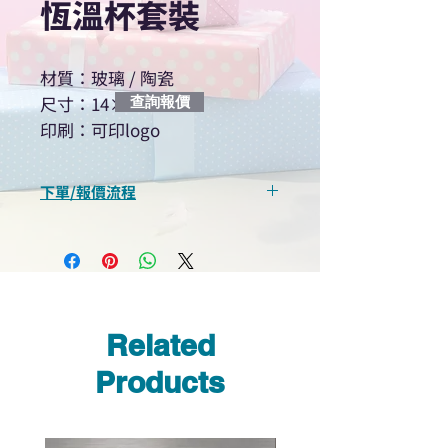
恆溫杯套裝
材質：玻璃 / 陶瓷
尺寸：14×13cm
查詢報價
印刷：可印logo
下單/報價流程
“現在不再需要等回覆！用我們系
統馬上可以進行查詢或報價”
選擇所需產品
使用我們網頁系統的即時對話/
Whatsapp /致電功能，即時與
Related
我們聯絡
說明要查詢的產品編號
Products
說明需要的數量和印刷多少顏
色的LOGO
我們會立即報價給貴客戶