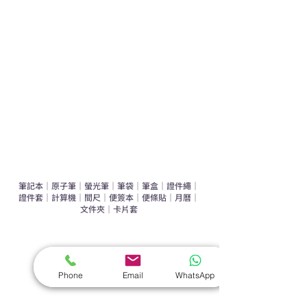
運動禮品推介
辦公室禮品推介
環保禮品推介
禮盒套裝
作品集
​文具禮品
筆記本
｜
原子筆
｜
螢光筆
｜
筆袋
｜
筆盒
｜
證件繩
｜
證件套
｜
計算機
｜
間尺
｜
便簽本
｜
便條貼
｜
月曆
｜
文件夾
｜
卡片套
​家居禮品
​毛巾
｜
餐具
｜
食物盒
｜
杯蓋
｜
杯墊
Phone
Email
WhatsApp
手機｜電子禮品
​藍牙揚聲器
｜
計步器
｜
藍牙耳機
｜
手機支架
｜