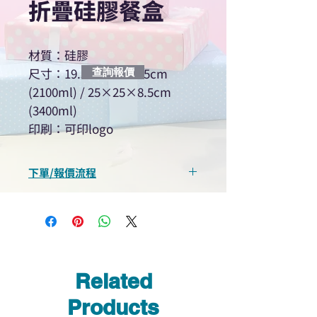
折疊硅膠餐盒
材質：硅膠
尺寸：19.5×19.5×8.5cm
查詢報價
(2100ml) / 25×25×8.5cm
(3400ml)
印刷：可印logo
下單/報價流程
“現在不再需要等回覆！用我們系
統馬上可以進行查詢或報價”
選擇所需產品
使用我們網頁系統的即時對話/
Whatsapp /致電功能，即時與
Related
我們聯絡
說明要查詢的產品編號
Products