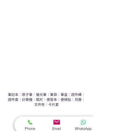
學校禮品推介
運動禮品推介
辦公室禮品推介
環保禮品推介
禮盒套裝
作品集
​文具禮品
筆記本
｜
原子筆
｜
螢光筆
｜
筆袋
｜
筆盒
｜
證件繩
｜
證件套
｜
計算機
｜
間尺
｜
便簽本
｜
便條貼
｜
月曆
｜
文件夾
｜
卡片套
​家居禮品
​毛巾
｜
餐具
｜
食物盒
｜
杯蓋
｜
杯墊
Phone
Email
WhatsApp