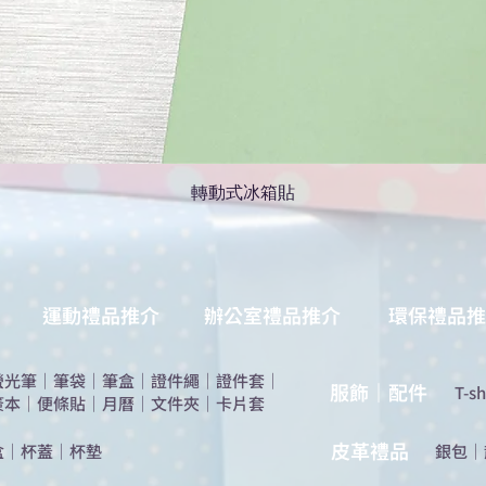
轉動式冰箱貼
運動禮品推介
辦公室禮品推介
環保禮品推
螢光筆
｜
筆袋
｜
筆盒
｜
證件繩
｜
證件套
｜
服飾｜配件
T-sh
簽本
｜
便條貼
｜
月曆
｜
文件夾
｜
卡片套
​皮革禮品
盒
｜
杯蓋
｜
杯墊
​銀包
｜