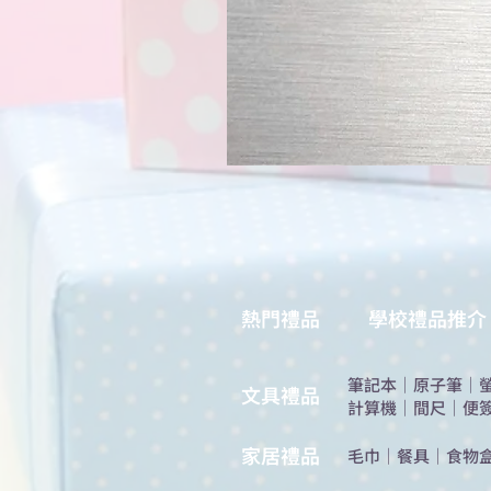
熱門禮品
學校禮品推介
筆記本
｜
原子筆
｜
​文具禮品
計算機
｜
間尺
｜
便
​家居禮品
​毛巾
｜
餐具
｜
食物