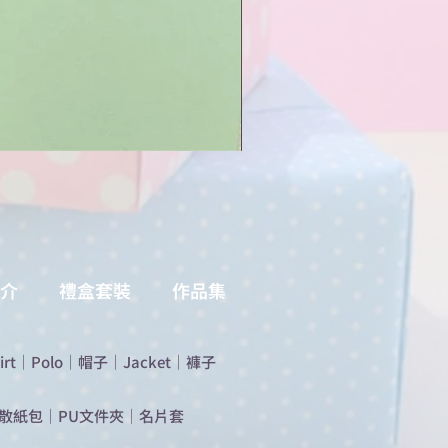
介
禮盒套裝
作品集
irt
｜
Polo
｜
帽子
｜
Jacket
｜
褲子
散紙包
｜
PU文件夾
｜
名片套