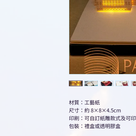
材質：工藝紙
尺寸：約 8×8×4.5cm
印刷：可自訂紙雕款式及可印l
包裝：禮盒或透明膠盒