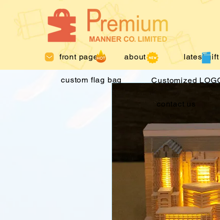
front page
about us
latest gift
custom flag bag
Customized LOGO
contact us