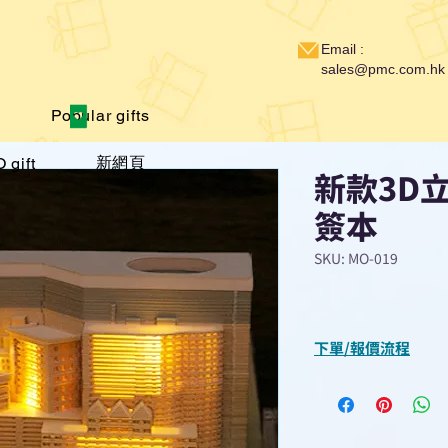
Email :
sales@pmc.com.hk
Popular gifts
新網頁
 gift
新款3D
簽本
SKU: MO-019
下單/報價流程
“現在不再需要等
查詢或報價”
選擇所需產品