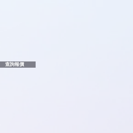
即時對話/ Whatsapp /致電
們聯絡
品編號
和印刷多少顏色的LOGO
給貴客戶
查詢報價