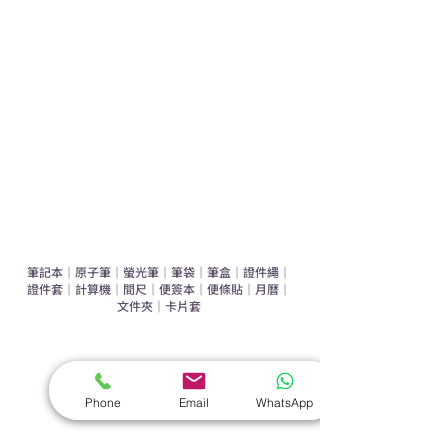
運動禮品推介
辦公室禮品推介
環保禮品推介
禮盒套裝
作品集
​文具禮品
筆記本
｜
原子筆
｜
螢光筆
｜
筆袋
｜
筆盒
｜
證件繩
｜
證件套
｜
計算機
｜
間尺
｜
便簽本
｜
便條貼
｜
月曆
｜
文件夾
｜
卡片套
​家居禮品
​毛巾
｜
餐具
｜
食物盒
｜
杯蓋
｜
杯墊
Phone
Email
WhatsApp
手機｜電子禮品
​藍牙揚聲器
｜
計步器
｜
藍牙耳機
｜
手機支架
｜