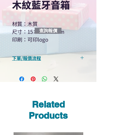
木紋藍牙音箱
材質：木質
尺寸：15×8.5×7.5cm
查詢報價
印刷：可印logo
下單/報價流程
“現在不再需要等回覆！用我們系
統馬上可以進行查詢或報價”
選擇所需產品
使用我們網頁系統的即時對話/
Whatsapp /致電功能，即時與
Related
我們聯絡
說明要查詢的產品編號
Products
說明需要的數量和印刷多少顏
色的LOGO
我們會立即報價給貴客戶