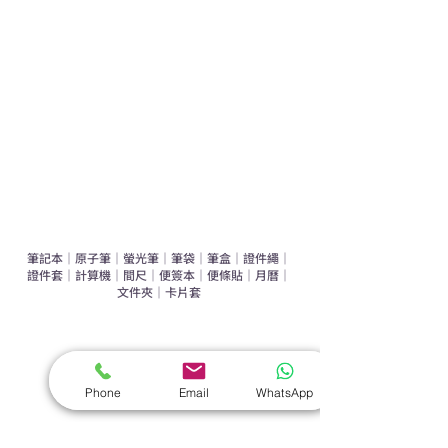
運動禮品推介
辦公室禮品推介
環保禮品推介
禮盒套裝
作品集
​文具禮品
筆記本
｜
原子筆
｜
螢光筆
｜
筆袋
｜
筆盒
｜
證件繩
｜
證件套
｜
計算機
｜
間尺
｜
便簽本
｜
便條貼
｜
月曆
｜
文件夾
｜
卡片套
​家居禮品
​毛巾
｜
餐具
｜
食物盒
｜
杯蓋
｜
杯墊
Phone
Email
WhatsApp
手機｜電子禮品
​藍牙揚聲器
｜
計步器
｜
藍牙耳機
｜
手機支架
｜