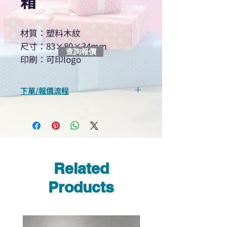
箱
材質：塑料木紋
尺寸：83×80×34mm
查詢報價
印刷：可印logo
下單/報價流程
“現在不再需要等回覆！用我們系
統馬上可以進行查詢或報價”
選擇所需產品
使用我們網頁系統的即時對話/
Whatsapp /致電功能，即時與
Related
我們聯絡
說明要查詢的產品編號
Products
說明需要的數量和印刷多少顏
色的LOGO
我們會立即報價給貴客戶