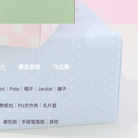
介
禮盒套裝
作品集
irt
｜
Polo
｜
帽子
｜
Jacket
｜
褲子
散紙包
｜
PU文件夾
｜
名片套
​廣告扇
｜
手提電風扇
｜
其他