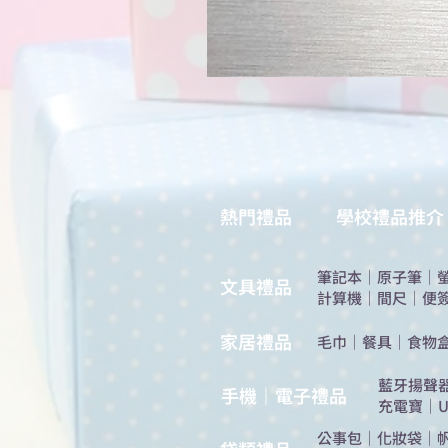
熱門禮品
學校禮品推介
筆記本
｜
原子筆
｜
​文具禮品
計算機
｜
間尺
｜
便
​家居禮品
​毛巾
｜
餐具
｜
食物
​藍牙揚聲
手機｜電子禮品
充電寶
｜
U
公事包
｜
化妝袋
｜