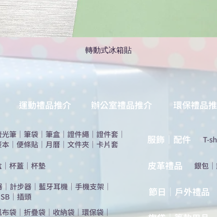
轉動式冰箱貼
運動禮品推介
辦公室禮品推介
環保禮品推
螢光筆
｜
筆袋
｜
筆盒
｜
證件繩
｜
證件套
｜
服飾｜配件
T-sh
簽本
｜
便條貼
｜
月曆
｜
文件夾
｜
卡片套
​皮革禮品
盒
｜
杯蓋
｜
杯墊
​銀包
｜
器
｜
計步器
｜
藍牙耳機
｜
手機支架
｜
節日｜戶外禮品
SB
｜
插頭
帆布袋
｜
折疊袋
｜
收納袋
｜
環保袋
｜