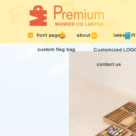
front page
about us
latest gift
custom flag bag
Customized LOGO
contact us