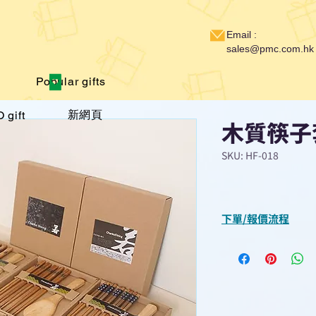
Email :
sales@pmc.com.hk
Popular gifts
新網頁
 gift
木質筷子
SKU: HF-018
下單/報價流程
“現在不再需要等
查詢或報價”
選擇所需產品
使用我們網頁系統的
功能，即時與我