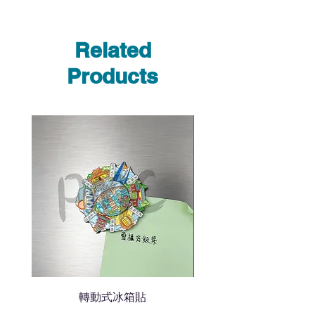
選擇所需產品
使用我們網頁系統的即時對話/
Whatsapp /致電功能，即時與
Related
我們聯絡
說明要查詢的產品編號
Products
說明需要的數量和印刷多少顏
色的LOGO
我們會立即報價給貴客戶
轉動式冰箱貼