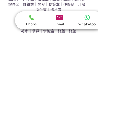
證件套
｜
計算機
｜
間尺
｜
便簽本
｜
便條貼
｜
月曆
｜
文件夾
｜
卡片套
​家居禮品
Phone
Email
WhatsApp
​毛巾
｜
餐具
｜
食物盒
｜
杯蓋
｜
杯墊
手機｜電子禮品
​藍牙揚聲器
｜
計步器
｜
藍牙耳機
｜
手機支架
｜
充電寶
｜
USB
｜
插頭
​袋類禮品
公事包
｜
化妝袋
｜
帆布袋
｜
折疊袋
｜
收納袋
｜
環保袋
｜
索繩袋
｜
背包
｜
電腦袋
杯類禮品
陶瓷杯
｜
保溫杯
｜
折疊杯
｜
運動水樽
雨傘
直傘
｜
折疊傘
｜
傘袋
服飾｜配件