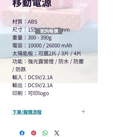
移動電源
材質：ABS
尺寸：155×164×15mm
查詢報價
重量：300 - 390g
電容：10000 / 26000 mAh
太陽能板：可選2片 / 3片 / 4片
功能：強光露營燈 / 防水 / 防塵
/ 防跌
輸入：DC5V/2.1A
輸出：DC5V/2.1A
印刷：可印logo
下單/報價流程
“現在不再需要等回覆！用我們系
統馬上可以進行查詢或報價”