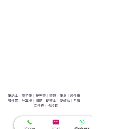
學校禮品推介
運動禮品推介
辦公室禮品推介
環保禮品推介
禮盒套裝
作品集
​文具禮品
筆記本
｜
原子筆
｜
螢光筆
｜
筆袋
｜
筆盒
｜
證件繩
｜
證件套
｜
計算機
｜
間尺
｜
便簽本
｜
便條貼
｜
月曆
｜
文件夾
｜
卡片套
​家居禮品
​毛巾
｜
餐具
｜
食物盒
｜
杯蓋
｜
杯墊
Phone
Email
WhatsApp