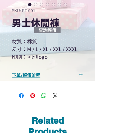
SKU: PT-001
男士休閒褲
查詢報價
材質：棉質
尺寸：M / L / XL / XXL / XXXL
印刷：可印logo
下單/報價流程
“現在不再需要等回覆！用我們系
統馬上可以進行查詢或報價”
選擇所需產品
使用我們網頁系統的即時對話/
Whatsapp /致電功能，即時與
Related
我們聯絡
說明要查詢的產品編號
Products