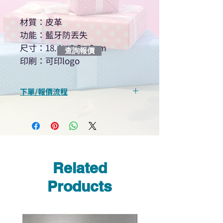
材質：皮革
功能：藍牙防丟失
尺寸：18.4×8.5×2cm
查詢報價
印刷：可印logo
下單/報價流程
“現在不再需要等回覆！用我們系
統馬上可以進行查詢或報價”
選擇所需產品
使用我們網頁系統的即時對話/
Whatsapp /致電功能，即時與
Related
我們聯絡
說明要查詢的產品編號
Products
說明需要的數量和印刷多少顏
色的LOGO
我們會立即報價給貴客戶