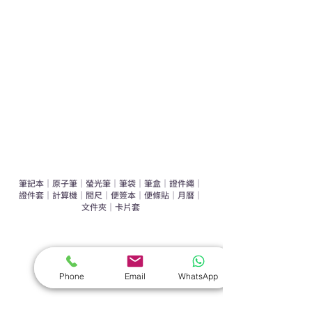
運動禮品推介
辦公室禮品推介
環保禮品推介
禮盒套裝
作品集
​文具禮品
筆記本
｜
原子筆
｜
螢光筆
｜
筆袋
｜
筆盒
｜
證件繩
｜
證件套
｜
計算機
｜
間尺
｜
便簽本
｜
便條貼
｜
月曆
｜
文件夾
｜
卡片套
​家居禮品
​毛巾
｜
餐具
｜
食物盒
｜
杯蓋
｜
杯墊
Phone
Email
WhatsApp
手機｜電子禮品
​藍牙揚聲器
｜
計步器
｜
藍牙耳機
｜
手機支架
｜