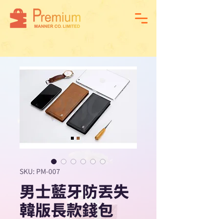
SKU: PM-007
男士藍牙防丟失
韓版長款錢包