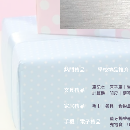
熱門禮品
學校禮品推介
筆記本
｜
原子筆
｜
​文具禮品
計算機
｜
間尺
｜
便
​家居禮品
​毛巾
｜
餐具
｜
食物
​藍牙揚聲
手機｜電子禮品
充電寶
｜
U