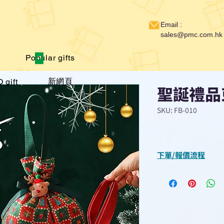
Email :
sales@pmc.com.hk
Popular gifts
新網頁
 gift
聖誕禮品
SKU: FB-010
下單/報價流程
“現在不再需要等
查詢或報價”
選擇所需產品
使用我們網頁系統的
功能，即時與我