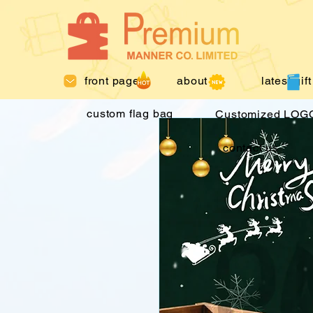
front page
about us
latest gift
custom flag bag
Customized LOGO
contact us