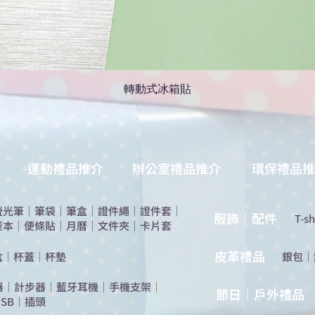
轉動式冰箱貼
運動禮品推介
辦公室禮品推介
環保禮品推
螢光筆
｜
筆袋
｜
筆盒
｜
證件繩
｜
證件套
｜
服飾｜配件
T-sh
簽本
｜
便條貼
｜
月曆
｜
文件夾
｜
卡片套
​皮革禮品
盒
｜
杯蓋
｜
杯墊
​銀包
｜
器
｜
計步器
｜
藍牙耳機
｜
手機支架
｜
節日｜戶外禮品
SB
｜
插頭