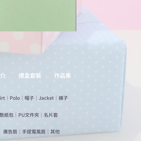
介
禮盒套裝
作品集
irt
｜
Polo
｜
帽子
｜
Jacket
｜
褲子
散紙包
｜
PU文件夾
｜
名片套
​廣告扇
｜
手提電風扇
｜
其他