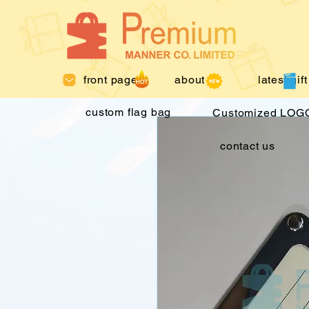
front page
about us
latest gift
custom flag bag
Customized LOGO
contact us