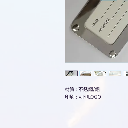
材質 : 不銹鋼/鋁
印刷 : 可印LOGO