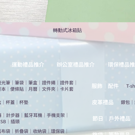
轉動式冰箱貼
運動禮品推介
辦公室禮品推介
環保禮品推
螢光筆
｜
筆袋
｜
筆盒
｜
證件繩
｜
證件套
｜
服飾｜配件
T-sh
簽本
｜
便條貼
｜
月曆
｜
文件夾
｜
卡片套
​皮革禮品
盒
｜
杯蓋
｜
杯墊
​銀包
｜
器
｜
計步器
｜
藍牙耳機
｜
手機支架
｜
節日｜戶外禮品
SB
｜
插頭
帆布袋
｜
折疊袋
｜
收納袋
｜
環保袋
｜
旗袋｜籌款用品