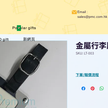
Email :
sales@pmc.com.hk
Popular gifts
新網頁
 gift
金屬行李
SKU: LT-003
下單/報價流程
“現在不再需要等
查詢或報價”
選擇所需產品
使用我們網頁系統的
功能，即時與我