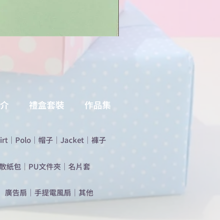
介
禮盒套裝
作品集
irt
｜
Polo
｜
帽子
｜
Jacket
｜
褲子
散紙包
｜
PU文件夾
｜
名片套
​廣告扇
｜
手提電風扇
｜
其他