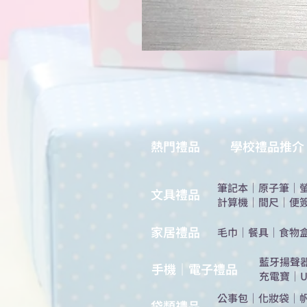
熱門禮品
學校禮品推介
筆記本
｜
原子筆
｜
​文具禮品
計算機
｜
間尺
｜
便
​家居禮品
​毛巾
｜
餐具
｜
食物
​藍牙揚聲
手機｜電子禮品
充電寶
｜
U
公事包
｜
化妝袋
｜
​袋類禮品