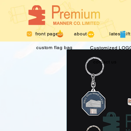
front page
about us
latest gift
custom flag bag
Customized LOGO
contact us