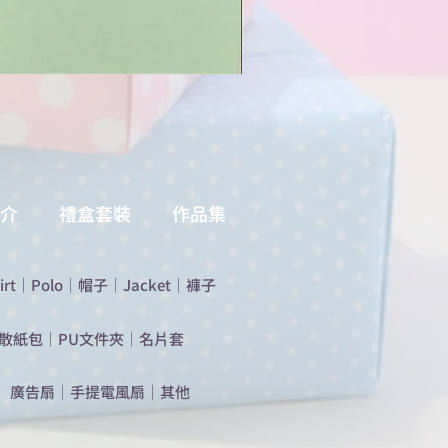
介
禮盒套裝
作品集
irt
｜
Polo
｜
帽子
｜
Jacket
｜
褲子
散紙包
｜
PU文件夾
｜
名片套
​廣告扇
｜
手提電風扇
｜
其他