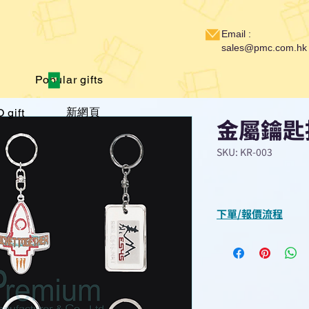
Email :
sales@pmc.com.hk
Popular gifts
新網頁
 gift
金屬鑰匙
SKU: KR-003
下單/報價流程
“現在不再需要等
查詢或報價”
選擇所需產品
使用我們網頁系統的
功能，即時與我