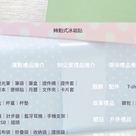
轉動式冰箱貼
運動禮品推介
辦公室禮品推介
環保禮品推
螢光筆
｜
筆袋
｜
筆盒
｜
證件繩
｜
證件套
｜
服飾｜配件
T-sh
簽本
｜
便條貼
｜
月曆
｜
文件夾
｜
卡片套
​皮革禮品
盒
｜
杯蓋
｜
杯墊
​銀包
｜
器
｜
計步器
｜
藍牙耳機
｜
手機支架
｜
節日｜戶外禮品
SB
｜
插頭
帆布袋
｜
折疊袋
｜
收納袋
｜
環保袋
｜
旗袋｜籌款用品