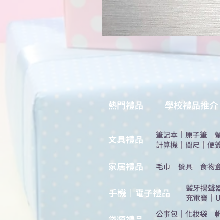
熱門禮品
學校禮品推介
筆記本
｜
原子筆
｜
​文具禮品
計算機
｜
間尺
｜
便
​家居禮品
​毛巾
｜
餐具
｜
食物
​藍牙揚聲
手機｜電子禮品
充電寶
｜
U
公事包
｜
化妝袋
｜
​袋類禮品