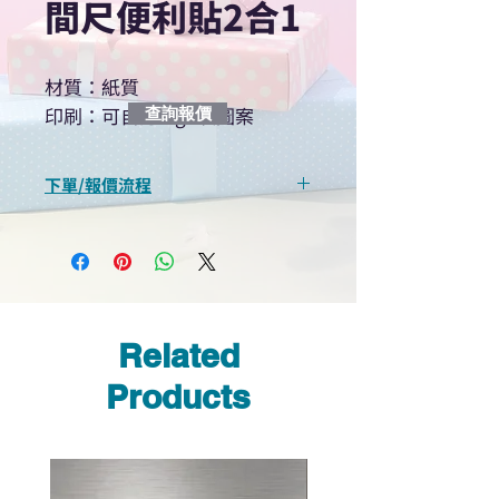
間尺便利貼2合1
材質：紙質
印刷：可自訂logo及圖案
查詢報價
下單/報價流程
“現在不再需要等回覆！用我們系
統馬上可以進行查詢或報價”
選擇所需產品
使用我們網頁系統的即時對話/
Whatsapp /致電功能，即時與
Related
我們聯絡
說明要查詢的產品編號
Products
說明需要的數量和印刷多少顏
色的LOGO
我們會立即報價給貴客戶