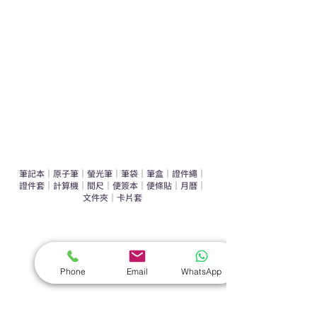
辦公室禮品推介
環保禮品推介
禮盒套裝
作品集
​文具禮品
筆記本
｜
原子筆
｜
螢光筆
｜
筆袋
｜
筆盒
｜
證件繩
｜
證件套
｜
計算機
｜
間尺
｜
便簽本
｜
便條貼
｜
月曆
｜
文件夾
｜
卡片套
​家居禮品
​毛巾
｜
餐具
｜
食物盒
｜
杯蓋
｜
杯墊
Phone
Email
WhatsApp
手機｜電子禮品
​藍牙揚聲器
｜
計步器
｜
藍牙耳機
｜
手機支架
｜
充電寶
｜
USB
｜
插頭