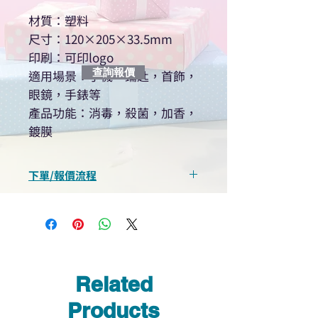
材質：塑料
尺寸：120×205×33.5mm
印刷：可印logo
查詢報價
適用場景：手機，鑰匙，首飾，
眼鏡，手錶等
產品功能：消毒，殺菌，加香，
鍍膜
下單/報價流程
“現在不再需要等回覆！用我們系
統馬上可以進行查詢或報價”
選擇所需產品
使用我們網頁系統的即時對話/
Whatsapp /致電功能，即時與
Related
我們聯絡
說明要查詢的產品編號
Products