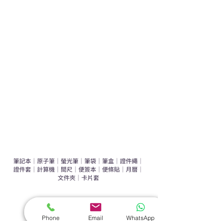
學校禮品推介
運動禮品推介
辦公室禮品推介
環保禮品推介
禮盒套裝
作品集
​文具禮品
筆記本
｜
原子筆
｜
螢光筆
｜
筆袋
｜
筆盒
｜
證件繩
｜
證件套
｜
計算機
｜
間尺
｜
便簽本
｜
便條貼
｜
月曆
｜
文件夾
｜
卡片套
​家居禮品
​毛巾
｜
餐具
｜
食物盒
｜
杯蓋
｜
杯墊
Phone
Email
WhatsApp