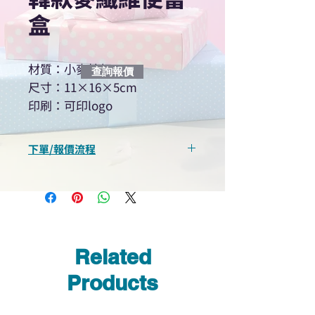
盒
材質：小麥桔杆
查詢報價
尺寸：11×16×5cm
印刷：可印logo
下單/報價流程
“現在不再需要等回覆！用我們系
統馬上可以進行查詢或報價”
選擇所需產品
使用我們網頁系統的即時對話/
Whatsapp /致電功能，即時與
Related
我們聯絡
說明要查詢的產品編號
Products
說明需要的數量和印刷多少顏
色的LOGO