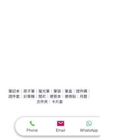
運動禮品推介
辦公室禮品推介
環保禮品推介
禮盒套裝
作品集
​文具禮品
筆記本
｜
原子筆
｜
螢光筆
｜
筆袋
｜
筆盒
｜
證件繩
｜
證件套
｜
計算機
｜
間尺
｜
便簽本
｜
便條貼
｜
月曆
｜
文件夾
｜
卡片套
​家居禮品
​毛巾
｜
餐具
｜
食物盒
｜
杯蓋
｜
杯墊
Phone
Email
WhatsApp
手機｜電子禮品