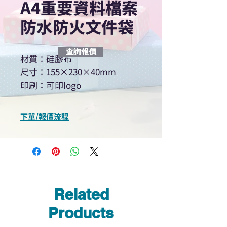
A4重要資料檔案
防水防火文件袋
查詢報價
材質：硅膠布
尺寸：155×230×40mm
印刷：可印logo
下單/報價流程
“現在不再需要等回覆！用我們系
統馬上可以進行查詢或報價”
選擇所需產品
使用我們網頁系統的即時對話/
Whatsapp /致電功能，即時與
Related
我們聯絡
說明要查詢的產品編號
Products
說明需要的數量和印刷多少顏