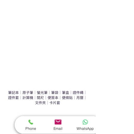
學校禮品推介
運動禮品推介
辦公室禮品推介
環保禮品推介
禮盒套裝
作品集
​文具禮品
筆記本
｜
原子筆
｜
螢光筆
｜
筆袋
｜
筆盒
｜
證件繩
｜
證件套
｜
計算機
｜
間尺
｜
便簽本
｜
便條貼
｜
月曆
｜
文件夾
｜
卡片套
​家居禮品
​毛巾
｜
餐具
｜
食物盒
｜
杯蓋
｜
杯墊
Phone
Email
WhatsApp