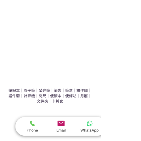
運動禮品推介
辦公室禮品推介
環保禮品推介
禮盒套裝
作品集
​文具禮品
筆記本
｜
原子筆
｜
螢光筆
｜
筆袋
｜
筆盒
｜
證件繩
｜
證件套
｜
計算機
｜
間尺
｜
便簽本
｜
便條貼
｜
月曆
｜
文件夾
｜
卡片套
​家居禮品
​毛巾
｜
餐具
｜
食物盒
｜
杯蓋
｜
杯墊
Phone
Email
WhatsApp
手機｜電子禮品