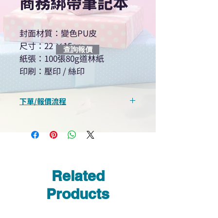
商務綁帶筆記本
封面材質：變色PU皮
尺寸：22 ×15cm
查詢報價
紙張：100張80g道林紙
印刷：壓印 / 絲印
下單/報價流程
“現在不再需要等回覆！用我們系
統馬上可以進行查詢或報價”
選擇所需產品
使用我們網頁系統的即時對話/
Whatsapp /致電功能，即時與
Related
我們聯絡
說明要查詢的產品編號
Products
說明需要的數量和印刷多少顏
色的LOGO