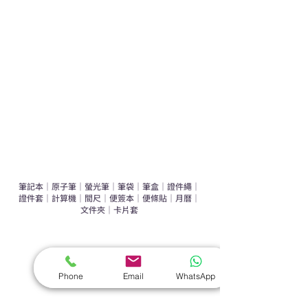
運動禮品推介
辦公室禮品推介
環保禮品推介
禮盒套裝
作品集
​文具禮品
筆記本
｜
原子筆
｜
螢光筆
｜
筆袋
｜
筆盒
｜
證件繩
｜
證件套
｜
計算機
｜
間尺
｜
便簽本
｜
便條貼
｜
月曆
｜
文件夾
｜
卡片套
​家居禮品
​毛巾
｜
餐具
｜
食物盒
｜
杯蓋
｜
杯墊
Phone
Email
WhatsApp
手機｜電子禮品
​藍牙揚聲器
｜
計步器
｜
藍牙耳機
｜
手機支架
｜