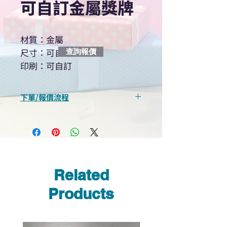
可自訂金屬獎牌
材質：金屬
尺寸：可自訂
查詢報價
印刷：可自訂
下單/報價流程
“現在不再需要等回覆！用我們系
統馬上可以進行查詢或報價”
選擇所需產品
使用我們網頁系統的即時對話/
Whatsapp /致電功能，即時與
Related
我們聯絡
說明要查詢的產品編號
Products
說明需要的數量和印刷多少顏
色的LOGO
我們會立即報價給貴客戶