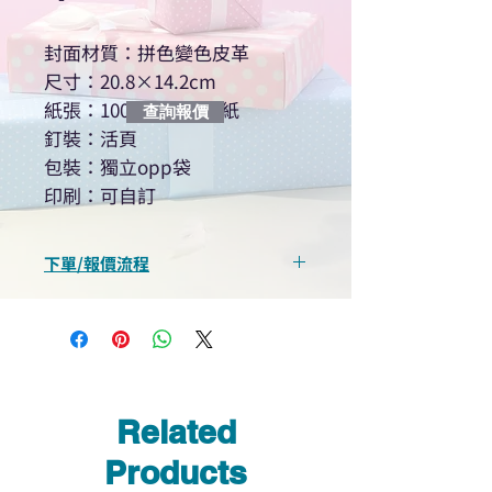
封面材質：拼色變色皮革
尺寸：20.8×14.2cm
紙張：100張 80g道林紙
查詢報價
釘裝：活頁
包裝：獨立opp袋
印刷：可自訂
下單/報價流程
“現在不再需要等回覆！用我們系
統馬上可以進行查詢或報價”
選擇所需產品
使用我們網頁系統的即時對話/
Whatsapp /致電功能，即時與
Related
我們聯絡
說明要查詢的產品編號
Products
說明需要的數量和印刷多少顏