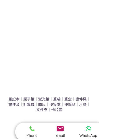
學校禮品推介
運動禮品推介
辦公室禮品推介
環保禮品推介
禮盒套裝
作品集
​文具禮品
筆記本
｜
原子筆
｜
螢光筆
｜
筆袋
｜
筆盒
｜
證件繩
｜
證件套
｜
計算機
｜
間尺
｜
便簽本
｜
便條貼
｜
月曆
｜
文件夾
｜
卡片套
​家居禮品
​毛巾
｜
餐具
｜
食物盒
｜
杯蓋
｜
杯墊
Phone
Email
WhatsApp