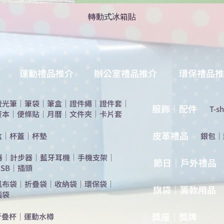
轉動式冰箱貼
運動禮品推介
辦公室禮品推介
環保禮品推
螢光筆
｜
筆袋
｜
筆盒
｜
證件繩
｜
證件套
｜
服飾｜配件
T-sh
簽本
｜
便條貼
｜
月曆
｜
文件夾
｜
卡片套
​皮革禮品
盒
｜
杯蓋
｜
杯墊
​銀包
｜
器
｜
計步器
｜
藍牙耳機
｜
手機支架
｜
節日｜戶外禮品
SB
｜
插頭
帆布袋
｜
折疊袋
｜
收納袋
｜
環保袋
｜
旗袋｜籌款用品
腦袋
​獎座｜獎牌
折疊杯
｜
運動水樽