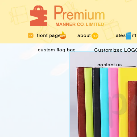
front page
about us
latest gift
custom flag bag
Customized LOGO
contact us