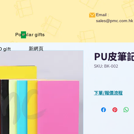
Email :
sales@pmc.com.hk
Popular gifts
新網頁
 gift
PU皮筆
SKU: BK-002
下單/報價流程
“現在不再需要等
查詢或報價”
選擇所需產品
使用我們網頁系統的
功能，即時與我