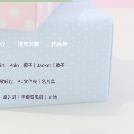
介
禮盒套裝
作品集
irt
｜
Polo
｜
帽子
｜
Jacket
｜
褲子
散紙包
｜
PU文件夾
｜
名片套
​廣告扇
｜
手提電風扇
｜
其他