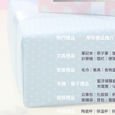
熱門禮品
學校禮品推介
筆記本
｜
原子筆
｜
​文具禮品
計算機
｜
間尺
｜
便
​家居禮品
​毛巾
｜
餐具
｜
食物
​藍牙揚聲
手機｜電子禮品
充電寶
｜
U
公事包
｜
化妝袋
｜
​袋類禮品
索繩袋
｜
背包
｜
電
杯類禮品
陶瓷杯
｜
保溫杯
｜