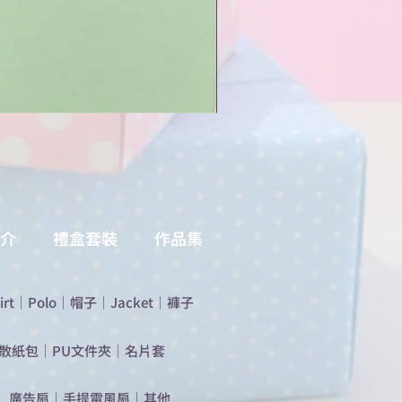
介
禮盒套裝
作品集
irt
｜
Polo
｜
帽子
｜
Jacket
｜
褲子
散紙包
｜
PU文件夾
｜
名片套
​廣告扇
｜
手提電風扇
｜
其他