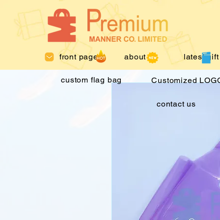
front page
about us
latest gift
custom flag bag
Customized LOGO
contact us