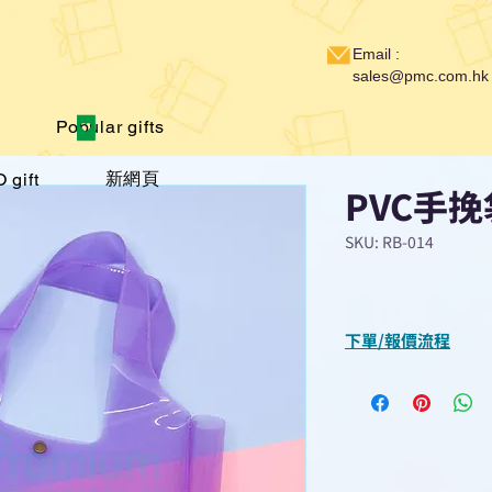
Email :
sales@pmc.com.hk
Popular gifts
新網頁
 gift
PVC手挽
SKU: RB-014
下單/報價流程
“現在不再需要等
查詢或報價”
選擇所需產品
使用我們網頁系統的
功能，即時與我