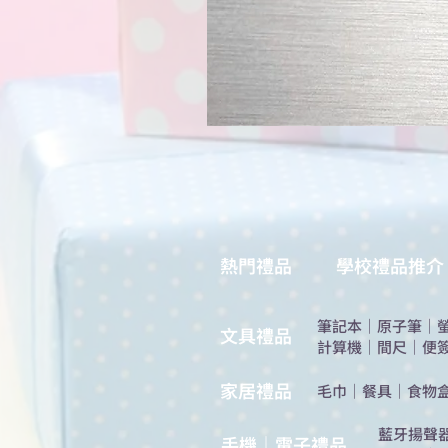
熱門禮品
學校禮品推介
筆記本
｜
原子筆
｜
​文具禮品
計算機
｜
間尺
｜
便
​家居禮品
​毛巾
｜
餐具
｜
食物
​藍牙揚聲
手機｜電子禮品