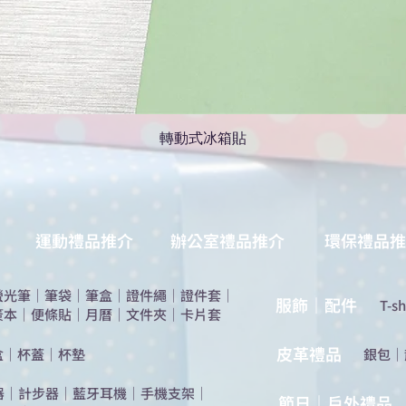
轉動式冰箱貼
運動禮品推介
辦公室禮品推介
環保禮品推
螢光筆
｜
筆袋
｜
筆盒
｜
證件繩
｜
證件套
｜
服飾｜配件
T-sh
簽本
｜
便條貼
｜
月曆
｜
文件夾
｜
卡片套
​皮革禮品
盒
｜
杯蓋
｜
杯墊
​銀包
｜
器
｜
計步器
｜
藍牙耳機
｜
手機支架
｜
節日｜戶外禮品