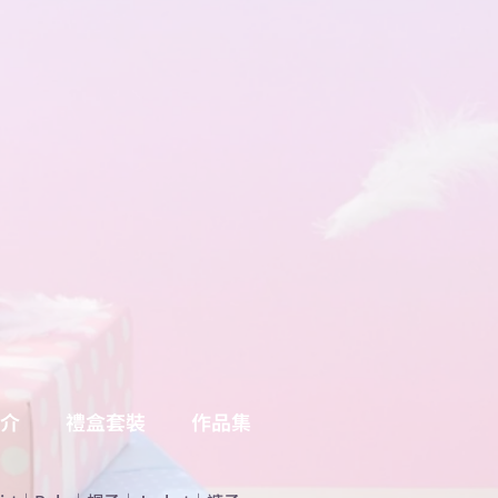
介
禮盒套裝
作品集