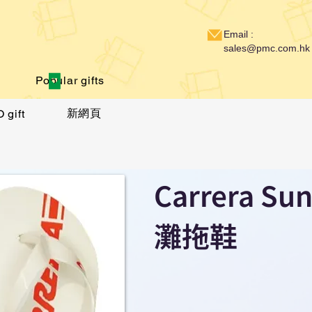
Email :
sales@pmc.com.hk
Popular gifts
新網頁
 gift
Carrera Su
灘拖鞋