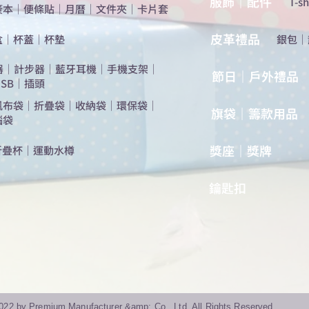
服飾｜配件
T-sh
簽本
｜
便條貼
｜
月曆
｜
文件夾
｜
卡片套
​皮革禮品
盒
｜
杯蓋
｜
杯墊
​銀包
｜
器
｜
計步器
｜
藍牙耳機
｜
手機支架
｜
節日｜戶外禮品
SB
｜
插頭
帆布袋
｜
折疊袋
｜
收納袋
｜
環保袋
｜
旗袋｜籌款用品
腦袋
​獎座｜獎牌
折疊杯
｜
運動水樽
​鑰匙扣
022 by Premium Manufacturer &amp; Co., Ltd. All Rights Reserved.