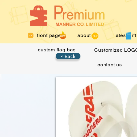
front page
about us
latest gift
custom flag bag
Customized LOGO
< Back
contact us