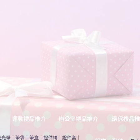
運動禮品推介
辦公室禮品推介
環保禮品推
螢光筆
｜
筆袋
｜
筆盒
｜
證件繩
｜
證件套
｜