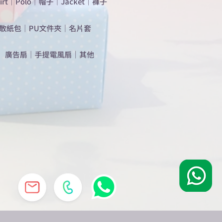
irt
｜
Polo
｜
帽子
｜
Jacket
｜
褲子
散紙包
｜
PU文件夾
｜
名片套
​廣告扇
｜
手提電風扇
｜
其他