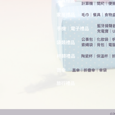
​文具禮品
計算機
｜
間尺
｜
便
​家居禮品
​毛巾
｜
餐具
｜
食物
​藍牙揚聲
手機｜電子禮品
充電寶
｜
U
公事包
｜
化妝袋
｜
​袋類禮品
索繩袋
｜
背包
｜
電
杯類禮品
陶瓷杯
｜
保溫杯
｜
雨傘
直傘
｜
折疊傘
｜
傘袋
旅行禮品
©2