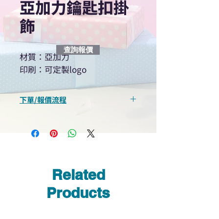
亞加力鑰匙扣掛
飾
查詢報價
材質：亞加力
印刷：可定製logo
下單/報價流程
“現在不再需要等回覆！用我們系
統馬上可以進行查詢或報價”
選擇所需產品
使用我們網頁系統的即時對話/
Whatsapp /致電功能，即時與
Related
我們聯絡
說明要查詢的產品編號
Products
說明需要的數量和印刷多少顏
色的LOGO