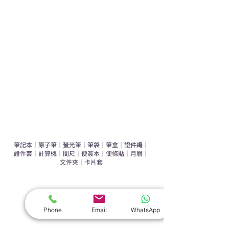
運動禮品推介
辦公室禮品推介
環保禮品推介
禮盒套裝
作品集
​文具禮品
筆記本
｜
原子筆
｜
螢光筆
｜
筆袋
｜
筆盒
｜
證件繩
｜
證件套
｜
計算機
｜
間尺
｜
便簽本
｜
便條貼
｜
月曆
｜
文件夾
｜
卡片套
​家居禮品
​毛巾
｜
餐具
｜
食物盒
｜
杯蓋
｜
杯墊
Phone
Email
WhatsApp
手機｜電子禮品