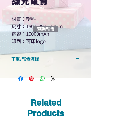
線充電寶
材質：塑料
尺寸：150×79×15mm
查詢報價
電容：10000mAh
印刷：可印logo
下單/報價流程
“現在不再需要等回覆！用我們系
統馬上可以進行查詢或報價”
選擇所需產品
使用我們網頁系統的即時對話/
Whatsapp /致電功能，即時與
Related
我們聯絡
說明要查詢的產品編號
Products
說明需要的數量和印刷多少顏
色的LOGO