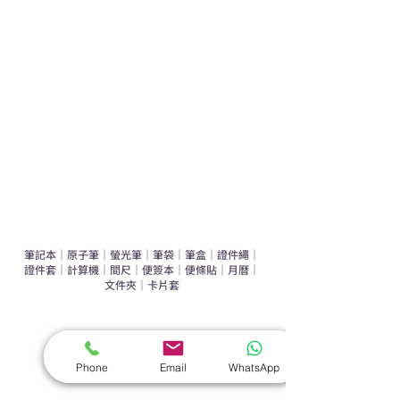
運動禮品推介
辦公室禮品推介
環保禮品推介
禮盒套裝
作品集
​文具禮品
筆記本
｜
原子筆
｜
螢光筆
｜
筆袋
｜
筆盒
｜
證件繩
｜
證件套
｜
計算機
｜
間尺
｜
便簽本
｜
便條貼
｜
月曆
｜
文件夾
｜
卡片套
​家居禮品
​毛巾
｜
餐具
｜
食物盒
｜
杯蓋
｜
杯墊
Phone
Email
WhatsApp
手機｜電子禮品