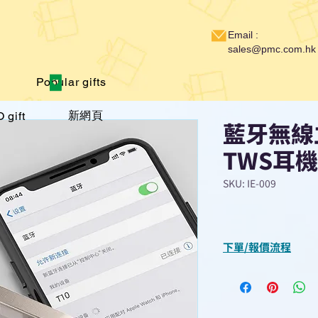
Email :
sales@pmc.com.hk
Popular gifts
新網頁
 gift
藍牙無線
TWS耳機
SKU: IE-009
下單/報價流程
“現在不再需要等
查詢或報價”
選擇所需產品