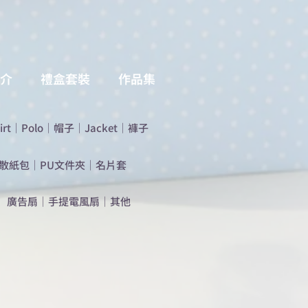
介
禮盒套裝
作品集
irt
｜
Polo
｜
帽子
｜
Jacket
｜
褲子
散紙包
｜
PU文件夾
｜
名片套
​廣告扇
｜
手提電風扇
｜
其他