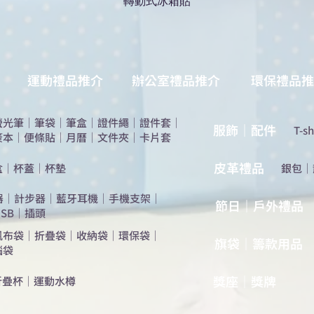
轉動式冰箱貼
運動禮品推介
辦公室禮品推介
環保禮品推
螢光筆
｜
筆袋
｜
筆盒
｜
證件繩
｜
證件套
｜
服飾｜配件
T-sh
簽本
｜
便條貼
｜
月曆
｜
文件夾
｜
卡片套
​皮革禮品
盒
｜
杯蓋
｜
杯墊
​銀包
｜
器
｜
計步器
｜
藍牙耳機
｜
手機支架
｜
節日｜戶外禮品
SB
｜
插頭
帆布袋
｜
折疊袋
｜
收納袋
｜
環保袋
｜
旗袋｜籌款用品
腦袋
​獎座｜獎牌
折疊杯
｜
運動水樽