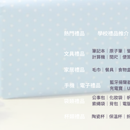
熱門禮品
學校禮品推介
筆記本
｜
原子筆
｜
​文具禮品
計算機
｜
間尺
｜
便
​家居禮品
​毛巾
｜
餐具
｜
食物
​藍牙揚聲
手機｜電子禮品
充電寶
｜
U
公事包
｜
化妝袋
｜
​袋類禮品
索繩袋
｜
背包
｜
電
杯類禮品
陶瓷杯
｜
保溫杯
｜