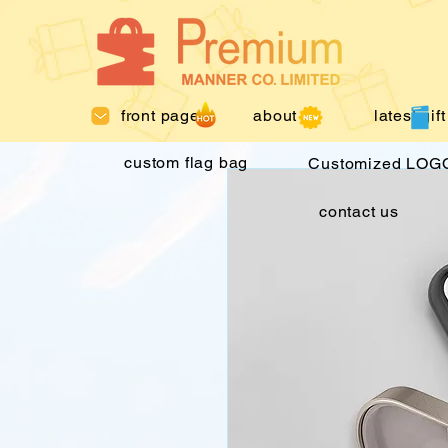
front page
about us
latest gift
custom flag bag
Customized LOGO
contact us