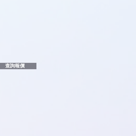
即時對話/ Whatsapp /致電
們聯絡
品編號
和印刷多少顏色的LOGO
給貴客戶
查詢報價