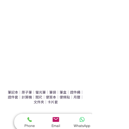
學校禮品推介
運動禮品推介
辦公室禮品推介
環保禮品推介
禮盒套裝
作品集
​文具禮品
筆記本
｜
原子筆
｜
螢光筆
｜
筆袋
｜
筆盒
｜
證件繩
｜
證件套
｜
計算機
｜
間尺
｜
便簽本
｜
便條貼
｜
月曆
｜
文件夾
｜
卡片套
​家居禮品
​毛巾
｜
餐具
｜
食物盒
｜
杯蓋
｜
杯墊
Phone
Email
WhatsApp