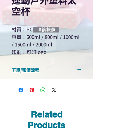
空杯
材質：PC
查詢報價
容量：600ml / 800ml / 1000ml
/ 1500ml / 2000ml
印刷：可印logo
下單/報價流程
“現在不再需要等回覆！用我們系
統馬上可以進行查詢或報價”
選擇所需產品
使用我們網頁系統的即時對話/
Whatsapp /致電功能，即時與
Related
我們聯絡
說明要查詢的產品編號
Products
說明需要的數量和印刷多少顏