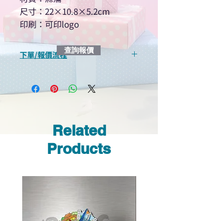
尺寸：22×10.8×5.2cm
印刷：可印logo
查詢報價
下單/報價流程
“現在不再需要等回覆！用我們系
統馬上可以進行查詢或報價”
選擇所需產品
使用我們網頁系統的即時對話/
Whatsapp /致電功能，即時與
Related
我們聯絡
說明要查詢的產品編號
Products
說明需要的數量和印刷多少顏
色的LOGO
我們會立即報價給貴客戶