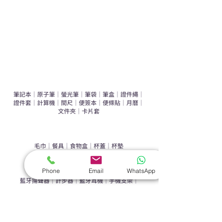
環保禮品推介
禮盒套裝
作品集
​文具禮品
筆記本
｜
原子筆
｜
螢光筆
｜
筆袋
｜
筆盒
｜
證件繩
｜
證件套
｜
計算機
｜
間尺
｜
便簽本
｜
便條貼
｜
月曆
｜
文件夾
｜
卡片套
​家居禮品
​毛巾
｜
餐具
｜
食物盒
｜
杯蓋
｜
杯墊
手機｜電子禮品
Phone
Email
WhatsApp
​藍牙揚聲器
｜
計步器
｜
藍牙耳機
｜
手機支架
｜
充電寶
｜
USB
｜
插頭
​袋類禮品
公事包
｜
化妝袋
｜
帆布袋
｜
折疊袋
｜
收納袋
｜