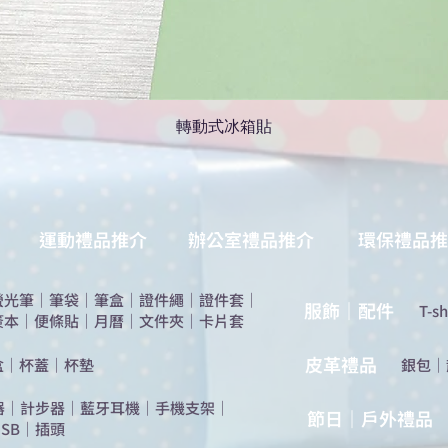
轉動式冰箱貼
運動禮品推介
辦公室禮品推介
環保禮品推
螢光筆
｜
筆袋
｜
筆盒
｜
證件繩
｜
證件套
｜
服飾｜配件
T-sh
簽本
｜
便條貼
｜
月曆
｜
文件夾
｜
卡片套
​皮革禮品
盒
｜
杯蓋
｜
杯墊
​銀包
｜
器
｜
計步器
｜
藍牙耳機
｜
手機支架
｜
節日｜戶外禮品
SB
｜
插頭