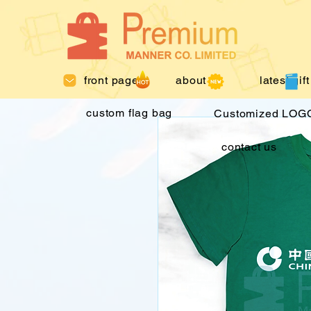
front page
about us
latest gift
custom flag bag
Customized LOGO
contact us