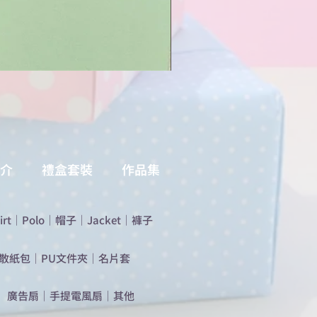
介
禮盒套裝
作品集
irt
｜
Polo
｜
帽子
｜
Jacket
｜
褲子
散紙包
｜
PU文件夾
｜
名片套
​廣告扇
｜
手提電風扇
｜
其他