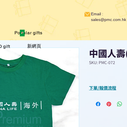
Email :
sales@pmc.com.hk
Popular gifts
新網頁
 gift
中國人壽(
SKU: PMC-072
下單/報價流程
“現在不再需要等
查詢或報價”
選擇所需產品
使用我們網頁系統的
功能，即時與我