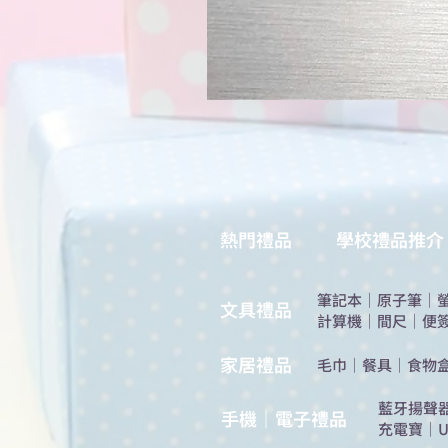
熱門禮品
學校禮品推介
筆記本
｜
原子筆
｜
​文具禮品
計算機
｜
間尺
｜
便
​家居禮品
​毛巾
｜
餐具
｜
食物
​藍牙揚聲
手機｜電子禮品
充電寶
｜
U