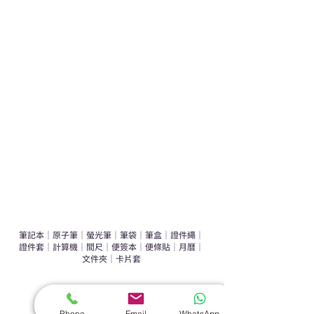
學校禮品推介
運動禮品推介
辦公室禮品推介
環保禮品推介
禮盒套裝
作品集
​文具禮品
筆記本
｜
原子筆
｜
螢光筆
｜
筆袋
｜
筆盒
｜
證件繩
｜
證件套
｜
計算機
｜
間尺
｜
便簽本
｜
便條貼
｜
月曆
｜
文件夾
｜
卡片套
​家居禮品
​毛巾
｜
餐具
｜
食物盒
｜
杯蓋
｜
杯墊
Phone
Email
WhatsApp