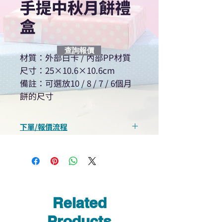
手提中秋月餅禮
盒
查詢報價
材質：外部白卡 / 內部PP材質
尺寸：25×10.6×10.6cm
備註：可選放10 / 8 / 7 / 6個月
餅的尺寸
下單/報價流程
“現在不再需要等回覆！用我們系
統馬上可以進行查詢或報價”
選擇所需產品
使用我們網頁系統的即時對話/
Whatsapp /致電功能，即時與
Related
我們聯絡
說明要查詢的產品編號
Products