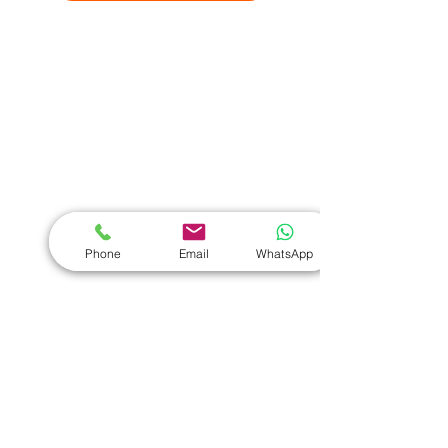
熱門禮品
學校禮品推介
運動禮品推介
辦公室禮品推介
環保禮品推介
Phone
Email
WhatsApp
禮盒套裝
作品集
​文具禮品
筆記本
｜
原子筆
｜
螢光筆
｜
筆袋
｜
筆盒
｜
證件繩
｜
證件套
｜
計算機
｜
間尺
｜
便簽本
｜
便條貼
｜
月曆
｜