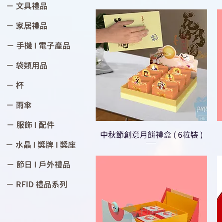
－ 文具禮品
－ 家居禮品
－ 手機 I 電子產品
－ 袋類用品
－ 杯
－ 雨傘
－ 服飾 I 配件
中秋節創意月餅禮盒 ( 6粒裝 )
－ 水晶 I 獎牌 I 獎座
－ 節日 I 戶外禮品
－ RFID 禮品系列