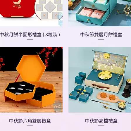
中秋月餅半圓形禮盒 ( 8粒裝 )
中秋節雙層月餅禮盒
中秋節六角雙層禮盒
中秋節高檔禮盒