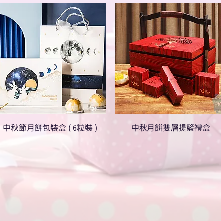
中秋節月餅包裝盒 ( 6粒裝 )
中秋月餅雙層提籃禮盒