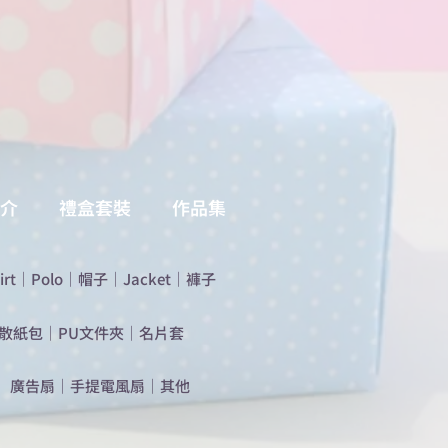
介
禮盒套裝
作品集
irt
｜
Polo
｜
帽子
｜
Jacket
｜
褲子
散紙包
｜
PU文件夾
｜
名片套
​廣告扇
｜
手提電風扇
｜
其他