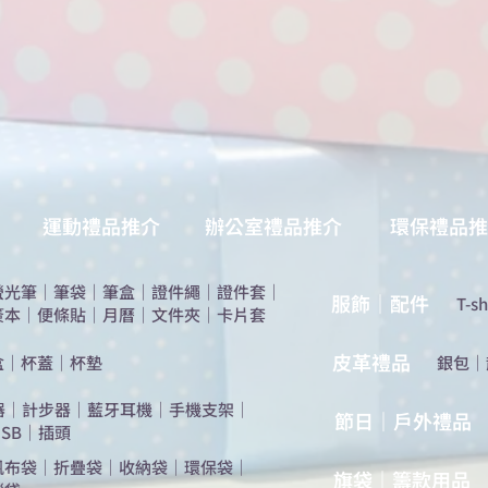
運動禮品推介
辦公室禮品推介
環保禮品推
螢光筆
｜
筆袋
｜
筆盒
｜
證件繩
｜
證件套
｜
服飾｜配件
T-sh
簽本
｜
便條貼
｜
月曆
｜
文件夾
｜
卡片套
​皮革禮品
盒
｜
杯蓋
｜
杯墊
​銀包
｜
器
｜
計步器
｜
藍牙耳機
｜
手機支架
｜
節日｜戶外禮品
SB
｜
插頭
帆布袋
｜
折疊袋
｜
收納袋
｜
環保袋
｜
旗袋｜籌款用品