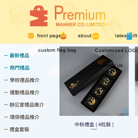
front page
about us
latest gift
custom flag bag
Customized LOGO
－ 最新禮品
contact us
－ 熱門禮品
－ 學校禮品推介
－ 運動禮品推介
－ 辦公室禮品推介
－ 環保禮品推介
中秋禮盒 ( 4粒裝 )
－ 禮盒套裝