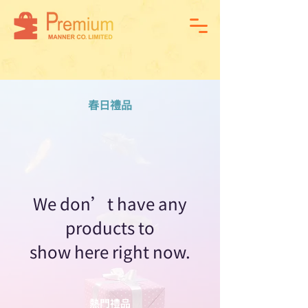
​春日禮品
We don’t have any
products to
show here right now.
熱門禮品