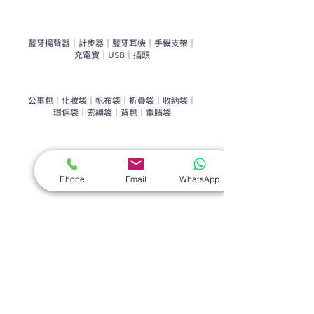
手機｜電子禮品
​藍牙揚聲器
｜
計步器
｜
藍牙耳機
｜
手機支架
｜
充電寶
｜
USB
｜
插頭
​袋類禮品
公事包
｜
化妝袋
｜
帆布袋
｜
折疊袋
｜
收納袋
｜
環保袋
｜
索繩袋
｜
背包
｜
電腦袋
杯類禮品
陶瓷杯
｜
保溫杯
｜
折疊杯
｜
運動水樽
Phone
Email
WhatsApp
雨傘
直傘
｜
折疊傘
｜
傘袋
服飾｜配件
T-shirt
｜
Polo
｜
帽子
｜
Jacket
｜
褲子
​皮革禮品
​銀包
｜
散紙包
｜
PU文件夾
｜
名片套