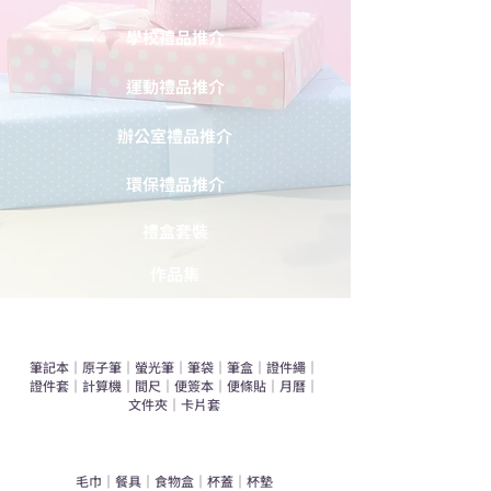
學校禮品推介
運動禮品推介
辦公室禮品推介
環保禮品推介
禮盒套裝
作品集
​文具禮品
筆記本
｜
原子筆
｜
螢光筆
｜
筆袋
｜
筆盒
｜
證件繩
｜
證件套
｜
計算機
｜
間尺
｜
便簽本
｜
便條貼
｜
月曆
｜
文件夾
｜
卡片套
​家居禮品
​毛巾
｜
餐具
｜
食物盒
｜
杯蓋
｜
杯墊