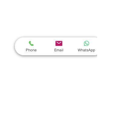
運動禮品推介
辦公室禮品推介
環保禮品推介
Phone
Email
WhatsApp
禮盒套裝
作品集
​文具禮品
筆記本
｜
原子筆
｜
螢光筆
｜
筆袋
｜
筆盒
｜
證件繩
｜
證件套
｜
計算機
｜
間尺
｜
便簽本
｜
便條貼
｜
月曆
｜
文件夾
｜
卡片套
​家居禮品
​毛巾
｜
餐具
｜
食物盒
｜
杯蓋
｜
杯墊
手機｜電子禮品